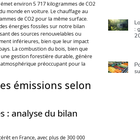
ul émet environ 5 717 kilogrammes de CO2
 du monde en voiture. Le chauffage au
ogrammes de CO2 pour la même surface.
Lo
 des énergies fossiles sur notre bilan
: 
isant des sources renouvelables ou
2
ment inférieures, bien que leur impact
ays. La combustion du bois, bien que
une gestion forestière durable, génère
nt atmosphérique préoccupant pour la
Po
su
des émissions selon
s : analyse du bilan
térêt en France, avec plus de 300 000