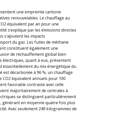
résentent une empreinte carbone
natives renouvelables. Le chauffage au
CO2 équivalent par an pour une
ité s’explique par les émissions directes
s s’ajoutent les impacts
nsport du gaz. Les fuites de méthane
ment constituent également une
uvoir de réchauffement global bien
s électriques, quant à eux, présentent
d essentiellement du mix énergétique du
ité est décarbonée à 96 %, un chauffage
e CO2 équivalent annuels pour 100
ent favorable contraste avec celle
ovient majoritairement de centrales à
ctriques se distinguent particulièrement
e, générant en moyenne quatre fois plus
icité. Avec seulement 249 kilogrammes de