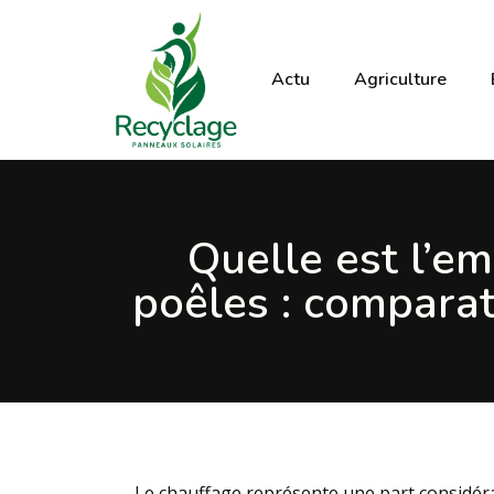
Actu
Agriculture
Quelle est l’e
poêles : compara
Le chauffage représente une part considér