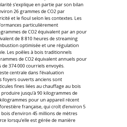
rité s’explique en partie par son bilan
environ 26 grammes de CO2 par
cité et le fioul selon les contextes. Les
rformances particulièrement
logrammes de CO2 équivalent par an pour
uivalent de 8 810 heures de streaming
combustion optimisée et une régulation
e. Les poêles à bois traditionnels
ogrammes de CO2 équivalent annuels pour
 de 374 000 courriels envoyés.
reste centrale dans l’évaluation
s foyers ouverts anciens sont
cules fines liées au chauffage au bois
t produire jusqu’à 90 kilogrammes de
3 kilogrammes pour un appareil récent
forestière française, qui croît d’environ 5
bois d’environ 45 millions de mètres
urce lorsqu’elle est gérée de manière