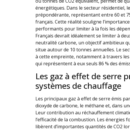
ou tonnes de CO2 équivalent, permet de quan
énergétiques. Dans le secteur résidentiel, 
prépondérante, représentant entre 60 et 75
français. Cette réalité souligne l’importan
performants pour limiter à la fois les dépe
Français devrait idéalement se limiter à de
neutralité carbone, un objectif ambitieux 
situe autour de 10 tonnes annuelles. Le s
à cette empreinte, notamment à travers les
qui représentent à eux seuls 86 % des émis
Les gaz à effet de serre p
systèmes de chauffage
Les principaux gaz à effet de serre émis pa
dioxyde de carbone, le méthane et, dans un
Leur contribution au réchauffement climatiq
l’efficacité de la combustion. Les énergies f
libèrent d’importantes quantités de CO2 lo