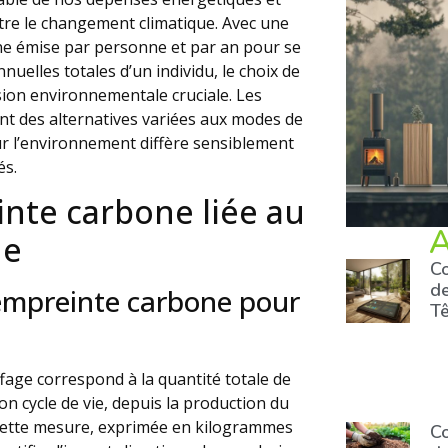
ntre le changement climatique. Avec une
e émise par personne et par an pour se
nuelles totales d’un individu, le choix de
ion environnementale cruciale. Les
ent des alternatives variées aux modes de
ur l’environnement diffère sensiblement
és.
nte carbone liée au
A
ue
Co
de
l’empreinte carbone pour
T
age correspond à la quantité totale de
on cycle de vie, depuis la production du
 Cette mesure, exprimée en kilogrammes
Co