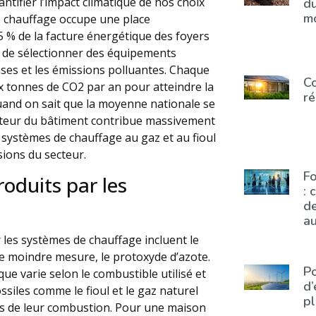
tifier l’impact climatique de nos choix
du
m
le chauffage occupe une place
 % de la facture énergétique des foyers
ce de sélectionner des équipements
nses et les émissions polluantes. Chaque
Co
ux tonnes de CO2 par an pour atteindre la
ré
quand on sait que la moyenne nationale se
ecteur du bâtiment contribue massivement
 systèmes de chauffage au gaz et au fioul
sions du secteur.
F
roduits par les
: 
de
a
r les systèmes de chauffage incluent le
e moindre mesure, le protoxyde d’azote.
Po
ue varie selon le combustible utilisé et
d’
ossiles comme le fioul et le gaz naturel
pl
rs de leur combustion. Pour une maison