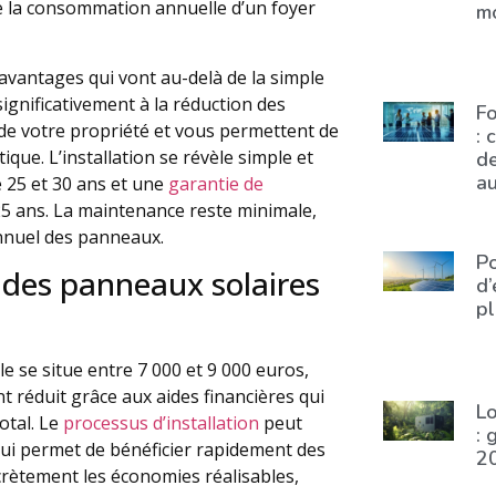
e la consommation annuelle d’un foyer
m
avantages qui vont au-delà de la simple
significativement à la réduction des
F
r de votre propriété et vous permettent de
: 
ique. L’installation se révèle simple et
de
a
e 25 et 30 ans et une
garantie de
5 ans. La maintenance reste minimale,
nnuel des panneaux.
Po
té des panneaux solaires
d’
pl
le se situe entre 7 000 et 9 000 euros,
 réduit grâce aux aides financières qui
Lo
otal. Le
processus d’installation
peut
: 
qui permet de bénéficier rapidement des
2
rètement les économies réalisables,