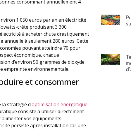
ersonnes consommant annuellement 4
Po
environ 1 050 euros par an en électricité
su
ilowatts-crête produisant 3 300
électricité à acheter chute drastiquement
e annuelle à seulement 280 euros. Cette
 économies pouvant atteindre 70 pour
 l’aspect économique, chaque
Te
mission d’environ 50 grammes de dioxyde
me
d’
tre empreinte environnementale.
roduire et consommer
a stratégie d’
optimisation énergétique
 pratique consiste à utiliser directement
ur alimenter vos équipements
icité persiste après installation car une