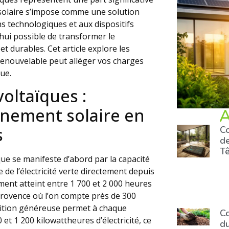
 solaire s’impose comme une solution
ns technologiques et aux dispositifs
hui possible de transformer le
 durables. Cet article explore les
renouvelable peut alléger vos charges
que.
oltaïques :
nnement solaire en
A
Co
s
de
T
ue se manifeste d’abord par la capacité
 de l’électricité verte directement depuis
ement atteint entre 1 700 et 2 000 heures
Provence où l’on compte près de 300
sition généreuse permet à chaque
Co
 et 1 200 kilowattheures d’électricité, ce
du